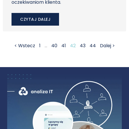
oczekiwaniom klienta.
CZYTAJ DALEJ
< Wstecz
1
…
40
41
42
43
44
Dalej >