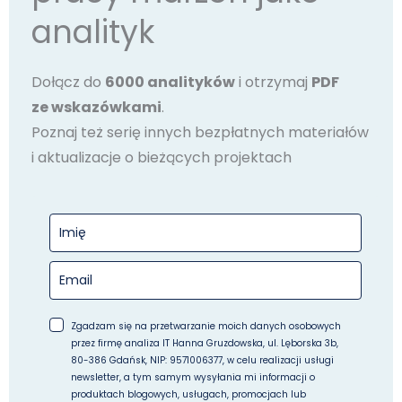
analityk
Dołącz do
6000 analityków
i otrzymaj
PDF
ze wskazówkami
.
Poznaj też serię innych bezpłatnych materiałów
i aktualizacje o bieżących projektach
Zgadzam się na przetwarzanie moich danych osobowych
przez firmę analiza IT Hanna Gruzdowska, ul. Lęborska 3b,
80-386 Gdańsk, NIP: 9571006377, w celu realizacji usługi
newsletter, a tym samym wysyłania mi informacji o
produktach blogowych, usługach, promocjach lub