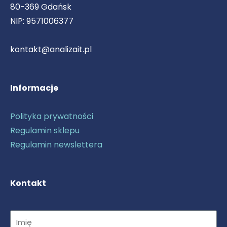
80-369 Gdańsk
m
NIP: 9571006377
kontakt@analizait.pl
Informacje
Polityka prywatności
Regulamin sklepu
Regulamin newslettera
Kontakt
Imię