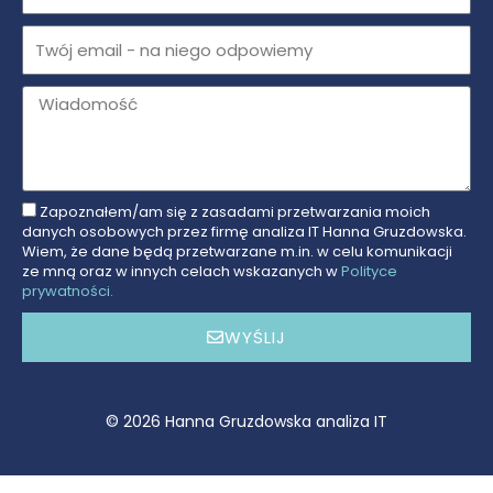
Email
Message
Zapoznałem/am się z zasadami przetwarzania moich
Zgoda
danych osobowych przez firmę analiza IT Hanna Gruzdowska.
na
Wiem, że dane będą przetwarzane m.in. w celu komunikacji
ze mną oraz w innych celach wskazanych w
Polityce
przetwarzanie
prywatności.
danych
WYŚLIJ
© 2026 Hanna Gruzdowska analiza IT