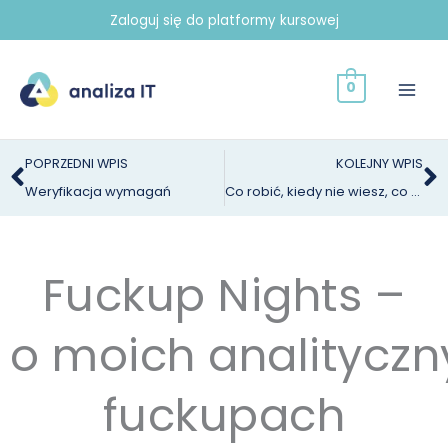
Przejdź
Zaloguj się do platformy kursowej
do
treści
0
Prev
N
POPRZEDNI WPIS
KOLEJNY WPIS
Weryfikacja wymagań
Co robić, kiedy nie wiesz, co zrobić?
Fuckup Nights –
o moich analitycz
fuckupach