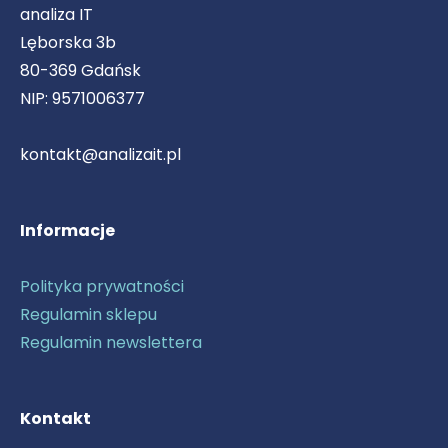
analiza IT
o
d
d
b
g
o
i
i
e
r
Lęborska 3b
k
n
n
a
80-369 Gdańsk
m
NIP: 9571006377
kontakt@analizait.pl
Informacje
Polityka prywatności
Regulamin sklepu
Regulamin newslettera
Kontakt