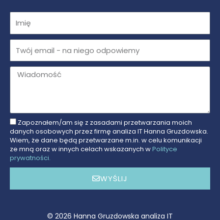
Imię
Email
Message
Zapoznałem/am się z zasadami przetwarzania moich
Zgoda
danych osobowych przez firmę analiza IT Hanna Gruzdowska.
na
Wiem, że dane będą przetwarzane m.in. w celu komunikacji
ze mną oraz w innych celach wskazanych w
Polityce
przetwarzanie
prywatności.
danych
WYŚLIJ
© 2026 Hanna Gruzdowska analiza IT