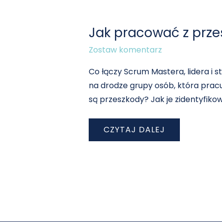
JAK
PRACOWAĆ
Z PRZESZKODAMI?
Jak pracować z prz
Zostaw komentarz
Co łączy Scrum Mastera, lidera i 
na drodze grupy osób, która pracuj
są przeszkody? Jak je zidentyfiko
CZYTAJ DALEJ