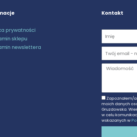
macje
Kontakt
yka prywatności
Imię
amin sklepu
amin newslettera
Email
Message
Zapoznałem/am
Zgoda
moich danych oso
na
Gruzdowska. Wiem
w celu komunikac
przetwarzanie
wskazanych w
Po
danych