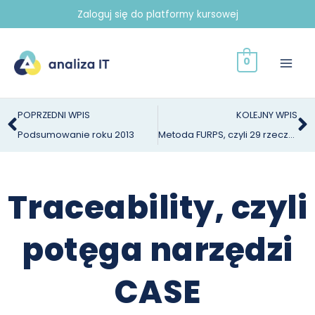
Przejdź
Zaloguj się do platformy kursowej
do
treści
0
Prev
N
POPRZEDNI WPIS
KOLEJNY WPIS
Podsumowanie roku 2013
Metoda FURPS, czyli 29 rzeczy do przemyślenia w każdym projekcie IT
Traceability, czyli
potęga narzędzi
CASE