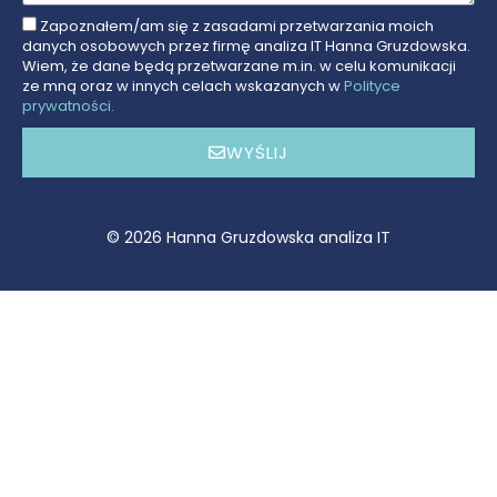
Zapoznałem/am się z zasadami przetwarzania moich
Zgoda
danych osobowych przez firmę analiza IT Hanna Gruzdowska.
na
Wiem, że dane będą przetwarzane m.in. w celu komunikacji
ze mną oraz w innych celach wskazanych w
Polityce
przetwarzanie
prywatności.
danych
WYŚLIJ
© 2026 Hanna Gruzdowska analiza IT